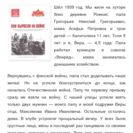
Шёл 1939 год. Мы жили на хуторе
близ деревни Рожник: папа
Григорьев Николай Григорьевич,
мама Агафья Петровна и трое
детей — Капитолина 11 лет, Толя 9
лет и я, Вера, — 4,5 года. Папа
работал кузнецом в совхозе
«Вперёд», мама занималась
домашним хозяйством.
Вернувшись с финской войны, папа стал доделывать наше
жильё. Но не успели благоустроиться до конца, как
началась Отечественная война. Папу по первому призыву
сразу же взяли на войну. С нашей улицы успели взять
только двух мужчин — моего папу и моей подружки Веры
отца, Максимова Ивана Ивановича. Остальные остались
дома. В клубе устроили прощальный вечер. У всех были
грустные лица, жёны в последний раз танцевали со своими
мужьями, девушки с женихами. Дети там тоже толкались,