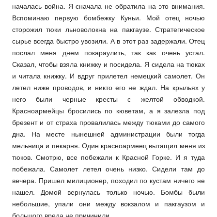
началась война. Я сначала не обратила на это внимания.
Вспоминаю первую бомбежку Куньи. Мой отец ночью
сторожил тюки льноволокна на пакгаузе. Стратегическое
сырье всегда быстро увозили. А в этот раз задержали. Отец
послал меня днем покараулить, так как очень устал.
Сказал, чтобы взяла книжку и посидела. Я сидела на тюках
и читала книжку. И вдруг прилетел немецкий самолет. Он
летел ниже проводов, и никто его не ждал. На крыльях у
него были черные кресты с желтой обводкой.
Красноармейцы бросились по кюветам, а я залезла под
брезент и от страха провалилась между тюками до самого
дна. На месте нынешней администрации были тогда
мельница и пекарня. Один красноармеец вытащил меня из
тюков. Смотрю, все побежали к Красной Горке. И я туда
побежала. Самолет летел очень низко. Сидели там до
вечера. Пришел милиционер, походил по кустам ничего не
нашел. Домой вернулась только ночью. Бомбы были
небольшие, упали они между вокзалом и пакгаузом и
большого вреда не причинили.