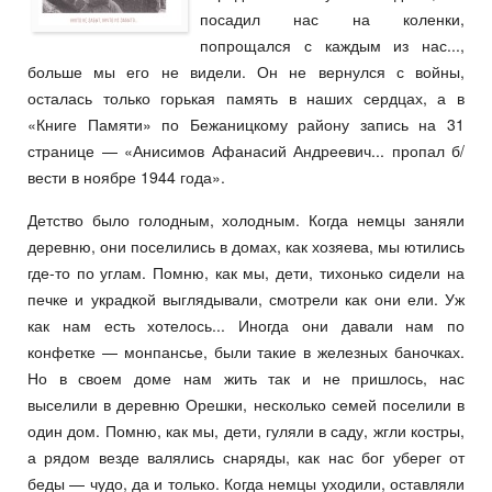
посадил нас на коленки,
попрощался с каждым из нас...,
больше мы его не видели. Он не вернулся с войны,
осталась только горькая память в наших сердцах, а в
«Книге Памяти» по Бежаницкому району запись на 31
странице — «Анисимов Афанасий Андреевич... пропал б/
вести в ноябре 1944 года».
Детство было голодным, холодным. Когда немцы заняли
деревню, они поселились в домах, как хозяева, мы ютились
где-то по углам. Помню, как мы, дети, тихонько сидели на
печке и украдкой выглядывали, смотрели как они ели. Уж
как нам есть хотелось... Иногда они давали нам по
конфетке — монпансье, были такие в железных баночках.
Но в своем доме нам жить так и не пришлось, нас
выселили в деревню Орешки, несколько семей поселили в
один дом. Помню, как мы, дети, гуляли в саду, жгли костры,
а рядом везде валялись снаряды, как нас бог уберег от
беды — чудо, да и только. Когда немцы уходили, оставляли