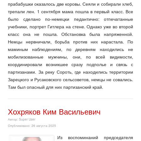
прабабушки оказалось две коровы. Сеяли и собирали хлеб,
трепали лен. 1 сентября мама пошла в первый класс. Все
было сделано по-немецки педантично: отпечатанные
учебники, портрет Гитлера на стене. Однако уже во второй
класс она не пошла. Обстановка была напряженной.
Немцы нервничали, борьба против них нарастала. По
маминым наблюдениям, по деревням находились не
мобилизованные мужчины, они, по всей видимости,
координировали возникшее сразу подполье и связь с
партизанами. За реку Сороть, где находились территории
Зарецкого и Русаковского сельсоветов, немцы не совались.
Там был опасный для них партизанский край.
Хохряков Ким Васильевич
Автор:
Super User
Опубликовано: 26 августа 2025
Из воспоминаний председателя