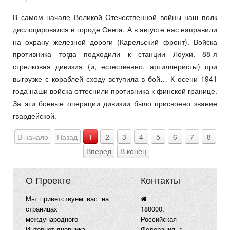
В самом начале Великой Отечественной войны наш полк
дислоцировался в городе Онега. А в августе нас направили
на охрану железной дороги (Карельский фронт). Войска
противника тогда подходили к станции Лоухи. 88-я
стрелковая дивизия (и, естественно, артиллеристы) при
выгрузке с кораблей сходу вступила в бой… К осени 1941
года наши войска оттеснили противника к финской границе.
За эти боевые операции дивизии было присвоено звание
гвардейской.
В начало
Назад
1
2
3
4
5
6
7
8
Вперед
В конец
О Проекте
Контакты
Мы приветствуем вас на
страницах
180000,
международного
Российская
Интернет-дневника
Федерация, г.