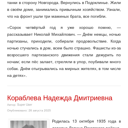
танки в сторону Новгорода. Вернулись в Подоклинье. Жили
в своём доме, занимались привычным хозяйством. Узнали,
что на фронт ушли три маминых брата, все погибли.
«Сорок четвёртый год я уже хорошо помню, —
рассказывает Николай Михайлович. — Днём немцы, ночью
партизаны, приходили, собирали продовольствие. Когда
ночью стучались в дом, всем было страшно. Фашисты из-за
возросшего партизанского движения стали дежурить по
ночам; если пёс залает, стреляли в упор, поубивали много
собак. Днём отыгрывались на мирных жителях, в том числе
на детях».
Кораблева Надежда Дмитриевна
Автор:
Super User
Опубликовано: 26 августа 2025
Родилась 13 октября 1935 года в
деревне Лапино Псковского района.