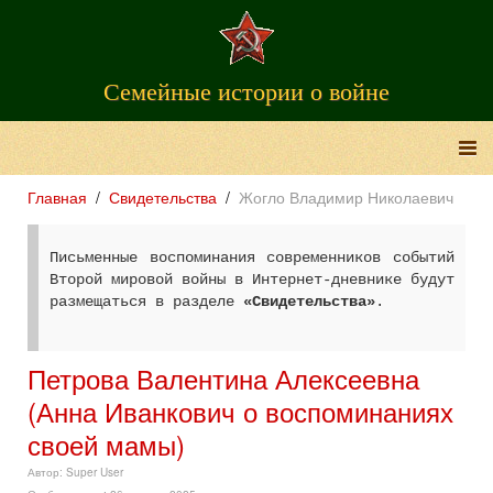
Семейные истории о войне
Главная
Свидетельства
Жогло Владимир Николаевич
Письменные воспоминания современников событий
Второй мировой войны в Интернет-дневнике будут
размещаться в разделе
«Свидетельства»
.
Петрова Валентина Алексеевна
(Анна Иванкович о воспоминаниях
своей мамы)
Автор:
Super User