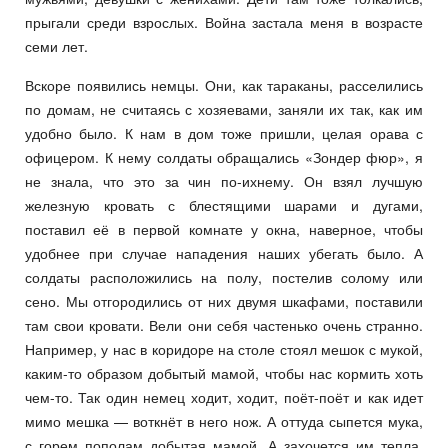
прыгали среди взрослых. Война застала меня в возрасте
семи лет.
Вскоре появились немцы. Они, как тараканы, расселились
по домам, не считаясь с хозяевами, заняли их так, как им
удобно было. К нам в дом тоже пришли, целая орава с
офицером. К нему солдаты обращались «Зондер фюр», я
не знала, что это за чин по-ихнему. Он взял лучшую
железную кровать с блестящими шарами и дугами,
поставил её в первой комнате у окна, наверное, чтобы
удобнее при случае нападения наших убегать было. А
солдаты расположились на полу, постелив солому или
сено. Мы отгородились от них двумя шкафами, поставили
там свои кровати. Вели они себя частенько очень странно.
Например, у нас в коридоре на столе стоял мешок с мукой,
каким-то образом добытый мамой, чтобы нас кормить хоть
чем-то. Так один немец ходит, ходит, поёт-поёт и как идет
мимо мешка — воткнёт в него нож. А оттуда сыпется мука,
с горем пополам добытая мамой. А захочется им тепла,