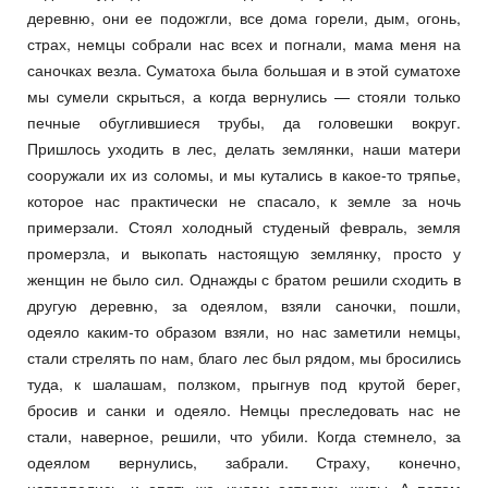
деревню, они ее подожгли, все дома горели, дым, огонь,
страх, немцы собрали нас всех и погнали, мама меня на
саночках везла. Суматоха была большая и в этой суматохе
мы сумели скрыться, а когда вернулись — стояли только
печные обуглившиеся трубы, да головешки вокруг.
Пришлось уходить в лес, делать землянки, наши матери
сооружали их из соломы, и мы кутались в какое-то тряпье,
которое нас практически не спасало, к земле за ночь
примерзали. Стоял холодный студеный февраль, земля
промерзла, и выкопать настоящую землянку, просто у
женщин не было сил. Однажды с братом решили сходить в
другую деревню, за одеялом, взяли саночки, пошли,
одеяло каким-то образом взяли, но нас заметили немцы,
стали стрелять по нам, благо лес был рядом, мы бросились
туда, к шалашам, ползком, прыгнув под крутой берег,
бросив и санки и одеяло. Немцы преследовать нас не
стали, наверное, решили, что убили. Когда стемнело, за
одеялом вернулись, забрали. Страху, конечно,