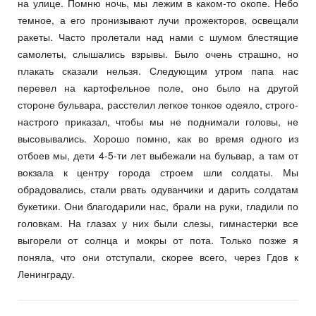
на улице. Помню ночь, мы лежим в каком-то окопе. Небо
темное, а его пронизывают лучи прожекторов, освещали
ракеты. Часто пролетали над нами с шумом блестящие
самолеты, слышались взрывы. Было очень страшно, но
плакать сказали нельзя. Следующим утром папа нас
перевел на картофельное поле, оно было на другой
стороне бульвара, расстелил легкое тонкое одеяло, строго-
настрого приказал, чтобы мы не поднимали головы, не
высовывались. Хорошо помню, как во время одного из
отбоев мы, дети 4-5-ти лет выбежали на бульвар, а там от
вокзала к центру города строем шли солдаты. Мы
обрадовались, стали рвать одуванчики и дарить солдатам
букетики. Они благодарили нас, брали на руки, гладили по
головкам. На глазах у них были слезы, гимнастерки все
выгорели от солнца и мокры от пота. Только позже я
поняла, что они отступали, скорее всего, через Гдов к
Ленинграду.