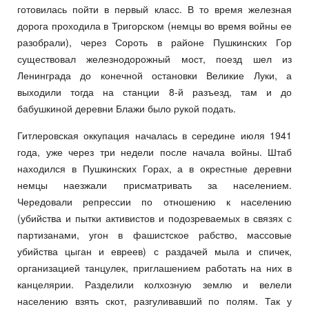
готовилась пойти в первый класс. В то время железная
дорога проходила в Тригорском (немцы во время войны ее
разобрали), через Сороть в районе Пушкинских Гор
существовал железнодорожный мост, поезд шел из
Ленинграда до конечной остановки Великие Луки, а
выходили тогда на станции 8-й разъезд, там и до
бабушкиной деревни Блажи было рукой подать.
Гитлеровская оккупация началась в середине июля 1941
года, уже через три недели после начала войны. Штаб
находился в Пушкинских Горах, а в окрестные деревни
немцы наезжали присматривать за населением.
Чередовали репрессии по отношению к населению
(убийства и пытки активистов и подозреваемых в связях с
партизанами, угон в фашистское рабство, массовые
убийства цыган и евреев) с раздачей мыла и спичек,
организацией танцулек, приглашением работать на них в
канцелярии. Разделили колхозную землю и велели
населению взять скот, разгуливавший по полям. Так у