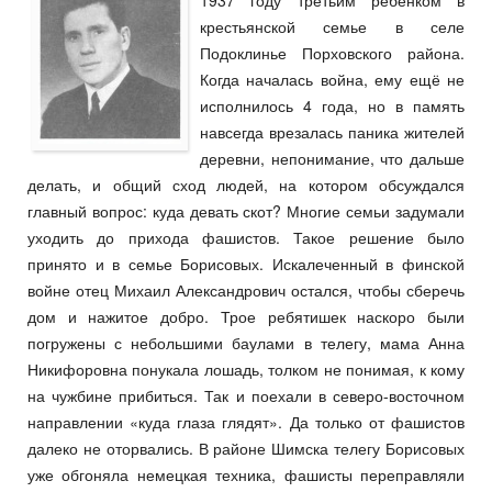
1937 году третьим ребёнком в
крестьянской семье в селе
Подоклинье Порховского района.
Когда началась война, ему ещё не
исполнилось 4 года, но в память
навсегда врезалась паника жителей
деревни, непонимание, что дальше
делать, и общий сход людей, на котором обсуждался
главный вопрос: куда девать скот? Многие семьи задумали
уходить до прихода фашистов. Такое решение было
принято и в семье Борисовых. Искалеченный в финской
войне отец Михаил Александрович остался, чтобы сберечь
дом и нажитое добро. Трое ребятишек наскоро были
погружены с небольшими баулами в телегу, мама Анна
Никифоровна понукала лошадь, толком не понимая, к кому
на чужбине прибиться. Так и поехали в северо-восточном
направлении «куда глаза глядят». Да только от фашистов
далеко не оторвались. В районе Шимска телегу Борисовых
уже обгоняла немецкая техника, фашисты переправляли