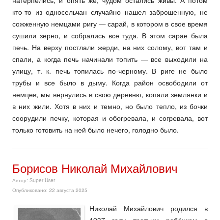
натерпелись, и опять же, чудом остались живы. А потом
кто-то из односельчан случайно нашел заброшенную, не
сожженную немцами ригу — сарай, в котором в свое время
сушили зерно, и собрались все туда. В этом сарае была
печь. На верху постлали жерди, на них солому, вот там и
спали, а когда печь начинали топить — все выходили на
улицу, т. к. печь топилась по-черному. В риге не было
трубы и все было в дыму. Когда район освободили от
немцев, мы вернулись в свою деревню, копали землянки и
в них жили. Хотя в них и темно, но было тепло, из бочки
соорудили печку, которая и обогревала, и согревала, вот
только готовить на ней было нечего, голодно было.
Борисов Николай Михайлович
Автор:
Super User
Опубликовано: 22 августа 2025
Николай Михайлович родился в