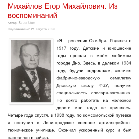
Михайлов Егор Михайлович. Из
воспоминаний
Автор:
Super User
Опубликовано: 21 августа 2025
«Я - ровесник Октября. Родился в
1917 году. Детские и юношеские
годы прошли в моём любимом
городе Дно. Здесь, в далеком 1934
году, будучи подростком, окончил
фабрично-заводскую семилетку
Дновскую школу ФЗУ, получил
специальность слесаря-вагонника.
Но долго работать на железной
дороге мне тогда не пришлось.
Четыре года спустя, в 1938 году, по комсомольской путевке
я поступил в Ленинградское военное артиллерийско-
техническое училище. Окончил ускоренный курс и был
направлен в войска.