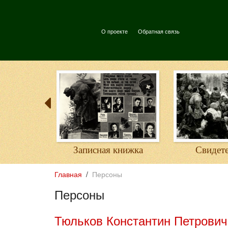
О проекте
Обратная связь
Записная книжка
Свидете
Главная
Персоны
Персоны
Тюльков Константин Петрович