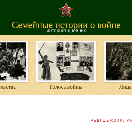
Семейные истории о войне
интернет-дневник
льства
Голоса войны
Лица
Б
В
Г
Д
Е
Ж
З
И
К
Л
М