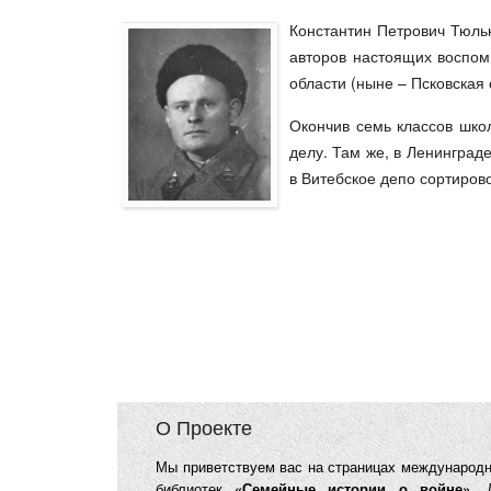
Константин Петрович Тюльк
авторов настоящих воспом
области (ныне – Псковская 
Окончив семь классов школ
делу. Там же, в Ленинград
в Витебское депо сортиров
О Проекте
Мы приветствуем вас на страницах международн
библиотек
«Семейные истории о войне»
. 