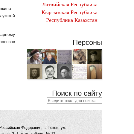
Латвийская Республика
г. Ленинград
Витебская область
нкина –
Кыргызская Республика
Новгородская область
Гомельская область
лукской
Республика Казахстан
Псковская область
г. Великие Луки
сарному
Республика Крым
Персоны
ровозов
г. Симферополь
Приморский край
Островский район
Гдовский район
Поиск по сайту
Российская Федерация, г. Псков, ул.
ная, 2, 1 этаж, кабинет № 17