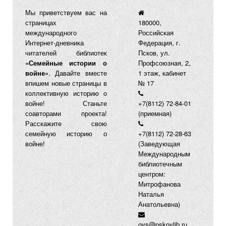
Мы приветствуем вас на
страницах
180000,
международного
Российская
Интернет-дневника
Федерация, г.
читателей библиотек
Псков, ул.
«Семейные истории о
Профсоюзная, 2,
войне»
. Давайте вместе
1 этаж, кабинет
впишем новые страницы в
№ 17
коллективную историю о
войне! Станьте
+7(8112) 72-84-01
соавторами проекта!
(приемная)
Расскажите свою
семейную историю о
+7(8112) 72-28-63
войне!
(Заведующая
Международным
библиотечным
центром:
Митрофанова
Наталья
Анатольевна)
ovs@pskovlib.ru