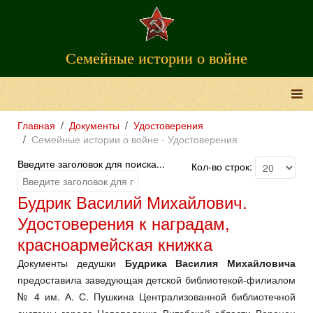
Семейные истории о войне
Главная
Документы
Удостоверения
Семейные истории о войне - Удостоверения
Введите заголовок для поиска...
Кол-во строк:
Будрик Василий Михайлович.
Удостоверения к наградам,
красноармейская книжка
Документы дедушки
Будрика Василия Михайловича
предоставила заведующая детской библиотекой-филиалом
№ 4 им. А. С. Пушкина Централизованной библиотечной