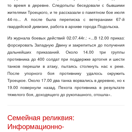
то время в деревне. Следопыты беседовали с бывшими
жителями Троецкого, и те расска­зали о памятном бое июля
44-го... А после была переписка с ветера­нами 67-й
гвардейской дивизии, работа в архиве города Подольска.
Из журнала боевых действий 02.07.44г.: «...В 12.00 приказ:
фор­сировать Западную Двину и закрепиться до получения
дальнейших приказаний. Около 14.00 три груп­пы
противника до 400 солдат при поддержке артогня и шести
тан­ков перешли в атаку, пытаясь столкнуть нас к реке.
После упор­ного боя противнику удалось ок­ружить
Троецкое. Около 17.00 два танка ворвались в деревню, но к
19.00 повернули назад. Пехота противника в результате
тяжелого боя, доходящего до рукопашного, отошла».
Семейная реликвия:
Информационно-