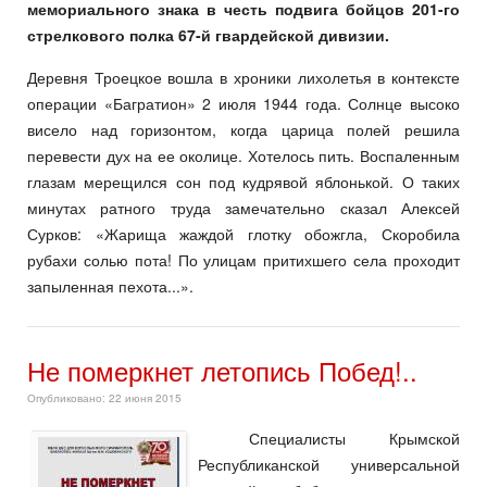
мемориального знака в честь подвига бойцов 201-го
стрелкового полка 67-й гвардейской дивизии.
Деревня Троецкое вошла в хроники лихолетья в контексте
операции «Багратион» 2 ию­ля 1944 года. Солнце высоко
висело над гори­зонтом, когда царица полей решила
перевести дух на ее околице. Хотелось пить. Воспаленным
глазам мерещился сон под кудрявой яблонькой. О таких
минутах ратного труда замечательно ска­зал Алексей
Сурков: «Жарища жаждой глотку обожгла, Скоробила
рубахи солью пота! По улицам притихшего села проходит
запыленная пехота...».
Не померкнет летопись Побед!..
Опубликовано: 22 июня 2015
Специалисты Крымской
Республиканской универсальной