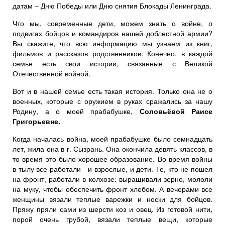
датам – Дню Победы или Дню снятия Блокады Ленинграда.
Что мы, современные дети, можем знать о войне, о
подвигах бойцов и командиров нашей доблестной армии?
Вы скажите, что всю информацию мы узнаем из книг,
фильмов и рассказов родственников. Конечно, в каждой
семье есть свои истории, связанные с Великой
Отечественной войной.
Вот и в нашей семье есть такая история. Только она не о
военных, которые с оружием в руках сражались за нашу
Родину, а о моей прабабушке,
Соловьёвой Раисе
Григорьевне.
Когда началась война, моей прабабушке было семнадцать
лет, жила она в г. Сызрань. Она окончила девять классов, в
то время это было хорошее образование. Во время войны
в тылу все работали - и взрослые, и дети. Те, кто не пошел
на фронт, работали в колхозе: выращивали зерно, мололи
на муку, чтобы обеспечить фронт хлебом. А вечерами все
женщины вязали теплые варежки и носки для бойцов.
Пряжу пряли сами из шерсти коз и овец. Из готовой нити,
порой очень грубой, вязали теплые вещи, которые