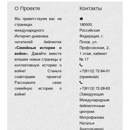
О Проекте
Контакты
Мы приветствуем вас на
страницах
180000,
международного
Российская
Интернет-дневника
Федерация, г.
читателей библиотек
Псков, ул.
«Семейные истории о
Профсоюзная, 2,
войне»
. Давайте вместе
1 этаж, кабинет
впишем новые страницы в
№ 17
коллективную историю о
войне! Станьте
+7(8112) 72-84-01
соавторами проекта!
(приемная)
Расскажите свою
семейную историю о
+7(8112) 72-28-63
войне!
(Заведующая
Международным
библиотечным
центром:
Митрофанова
Наталья
Анатольевна)