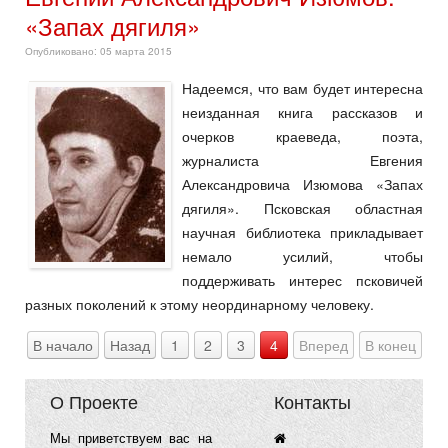
«Запах дягиля»
Опубликовано: 05 марта 2015
Надеемся, что вам будет интересна
неизданная книга рассказов и
очерков краеведа, поэта,
журналиста Евгения
Александровича Изюмова «Запах
дягиля». Псковская областная
научная библиотека прикладывает
немало усилий, чтобы
поддерживать интерес псковичей
разных поколений к этому неординарному человеку.
В начало
Назад
1
2
3
4
Вперед
В конец
О Проекте
Контакты
Мы приветствуем вас на