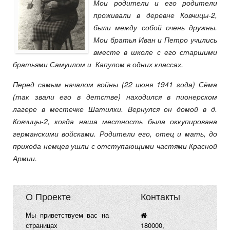
Мои родители и его родители
проживали в деревне Ковчицы-2,
были между собой очень дружны.
Мои братья Иван и Петро учились
вместе в школе с его старшими
братьями Самуилом и Капулом в одних классах.
Перед самым началом войны (22 июня 1941 года) Сёма
(так звали его в детстве) находился в пионерском
лагере в местечке Шатилки. Вернулся он домой в д.
Ковчицы-2, когда наша местность была оккупирована
германскими войсками. Родители его, отец и мать, до
прихода немцев ушли с отступающими частями Красной
Армии.
О Проекте
Контакты
Мы приветствуем вас на
страницах
180000,