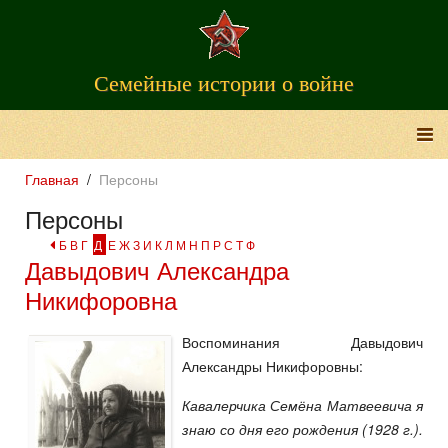
Семейные истории о войне
Главная
Персоны
Персоны
Б
В
Г
Д
Е
Ж
З
И
К
Л
М
Н
П
Р
С
Т
Ф
Давыдович Александра
Никифоровна
Воспоминания Давыдович
Александры Никифоровны:
Кавалерчика Семёна Матвеевича я
знаю со дня его рождения (1928 г.).