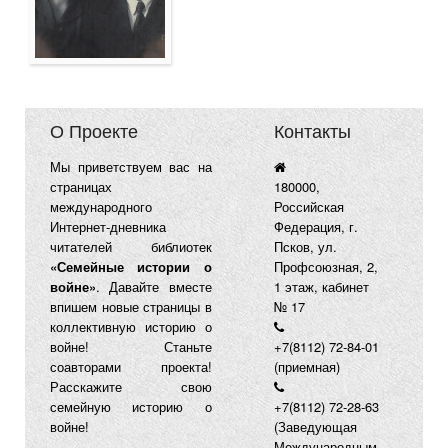
О Проекте
Контакты
Мы приветствуем вас на
страницах
180000,
международного
Российская
Интернет-дневника
Федерация, г.
читателей библиотек
Псков, ул.
«Семейные истории о
Профсоюзная, 2,
войне»
. Давайте вместе
1 этаж, кабинет
впишем новые страницы в
№ 17
коллективную историю о
войне! Станьте
+7(8112) 72-84-01
соавторами проекта!
(приемная)
Расскажите свою
семейную историю о
+7(8112) 72-28-63
войне!
(Заведующая
Международным