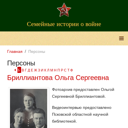
Семейные истории о войне
Главная
Персоны
Персоны
Б
В
Г
Д
Е
Ж
З
И
К
Л
М
Н
П
Р
С
Т
Ф
Бриллиантова Ольга Сергеевна
Фотоархив предоставлен Ольгой
Сергеевной Бриллиантовой.
Видеоинтервью предоставлено
Псковской областной научной
библиотекой.