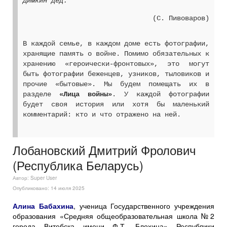
Димкин дед.
(С. Пивоваров)
В каждой семье, в каждом доме есть фотографии,
хранящие память о войне. Помимо обязательных к
хранению «героически-фронтовых», это могут
быть фотографии беженцев, узников, тыловиков и
прочие «бытовые». Мы будем помещать их в
разделе
«Лица войны»
. У каждой фотографии
будет своя история или хотя бы маленький
комментарий: кто и что отражено на ней.
Лобановский Дмитрий Фролович
(Республика Беларусь)
Автор:
Super User
Опубликовано: 14 июля 2025
Алина Бабахина
, ученица Государственного учреждения
образования «Средняя общеобразовательная школа №2
города Витебска имени Ф.Т. Блохина» Республики