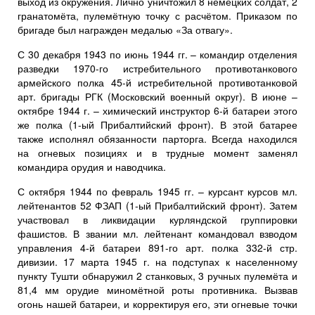
выход из окружения. Лично уничтожил 8 немецких солдат, 2
гранатомёта, пулемётную точку с расчётом. Приказом по
бригаде был награжден медалью «За отвагу».
С 30 декабря 1943 по июнь 1944 гг. – командир отделения
разведки 1970-го истребительного противотанкового
армейского полка 45-й истребительной противотанковой
арт. бригады РГК (Московский военный округ). В июне –
октябре 1944 г. – химический инструктор 6-й батареи этого
же полка (1-ый Прибалтийский фронт). В этой батарее
также исполнял обязанности парторга. Всегда находился
на огневых позициях и в трудные момент заменял
командира орудия и наводчика.
С октября 1944 по февраль 1945 гг. – курсант курсов мл.
лейтенантов 52 ФЗАП (1-ый Прибалтийский фронт). Затем
участвовал в ликвидации курляндской группировки
фашистов. В звании мл. лейтенант командовал взводом
управления 4-й батареи 891-го арт. полка 332-й стр.
дивизии. 17 марта 1945 г. на подступах к населенному
пункту Тушти обнаружил 2 станковых, 3 ручных пулемёта и
81,4 мм орудие миномётной роты противника. Вызвав
огонь нашей батареи, и корректируя его, эти огневые точки