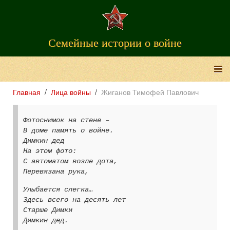
Семейные истории о войне
Главная
Лица войны
Жиганов Тимофей Павлович
Фотоснимок на стене –
В доме память о войне.
Димкин дед
На этом фото:
С автоматом возле дота,
Перевязана рука,
Улыбается слегка…
Здесь всего на десять лет
Старше Димки
Димкин дед.