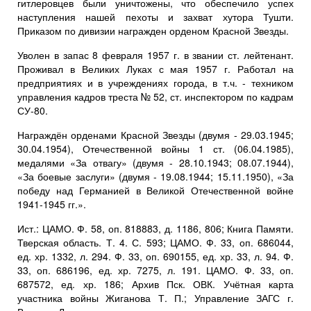
гитлеровцев были уничтожены, что обеспечило успех
наступления нашей пехоты и захват хутора Тушти.
Приказом по дивизии награжден орденом Красной Звезды.
Уволен в запас 8 февраля 1957 г. в звании ст. лейтенант.
Проживал в Великих Луках с мая 1957 г. Работал на
предприятиях и в учреждениях города, в т.ч. - техником
управления кадров треста № 52, ст. инспектором по кадрам
СУ-80.
Награждён орденами Красной Звезды (двумя - 29.03.1945;
30.04.1954), Отечественной войны 1 ст. (06.04.1985),
медалями «За отвагу» (двумя - 28.10.1943; 08.07.1944),
«За боевые заслуги» (двумя - 19.08.1944; 15.11.1950), «За
победу над Германией в Великой Отечественной войне
1941-1945 гг.».
Ист.: ЦАМО. Ф. 58, оп. 818883, д. 1186, 806; Книга Памяти.
Тверская область. Т. 4. С. 593; ЦАМО. Ф. 33, оп. 686044,
ед. хр. 1332, л. 294. Ф. 33, оп. 690155, ед. хр. 33, л. 94. Ф.
33, оп. 686196, ед. хр. 7275, л. 191. ЦАМО. Ф. 33, оп.
687572, ед. хр. 186; Архив Пск. ОВК. Учётная карта
участника войны Жиганова Т. П.; Управление ЗАГС г.