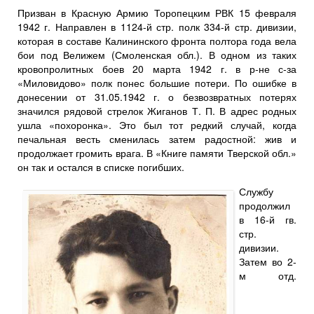
Призван в Красную Армию Торопецким РВК 15 февраля
1942 г. Направлен в 1124-й стр. полк 334-й стр. дивизии,
которая в составе Калининского фронта полтора года вела
бои под Велижем (Смоленская обл.). В одном из таких
кровопролитных боев 20 марта 1942 г. в р-не с-за
«Миловидово» полк понес большие потери. По ошибке в
донесении от 31.05.1942 г. о безвозвратных потерях
значился рядовой стрелок Жиганов Т. П. В адрес родных
ушла «похоронка». Это был тот редкий случай, когда
печальная весть сменилась затем радостной: жив и
продолжает громить врага. В «Книге памяти Тверской обл.»
он так и остался в списке погибших.
Службу
продолжил
в 16-й гв.
стр.
дивизии.
Затем во 2-
м отд.