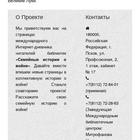
Великие Луки.
О Проекте
Контакты
Мы приветствуем вас на
страницах
180000,
международного
Российская
Интернет-дневника
Федерация, г.
читателей библиотек
Псков, ул.
«Семейные истории о
Профсоюзная, 2,
войне»
. Давайте вместе
1 этаж, кабинет
впишем новые страницы в
№ 17
коллективную историю о
войне! Станьте
+7(8112) 72-84-01
соавторами проекта!
(приемная)
Расскажите свою
семейную историю о
+7(8112) 72-28-63
войне!
(Заведующая
Международным
библиотечным
центром:
Митрофанова