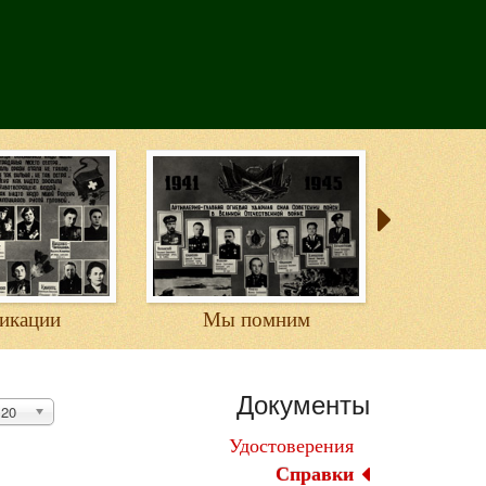
икации
Мы помним
Документы
20
Удостоверения
Справки