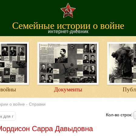
Семейные истории о войне
интернет-дневник
 войны
Документы
Публ
рии о войне - Справки
Кол-во строк:
Мордисон Сарра Давыдовна