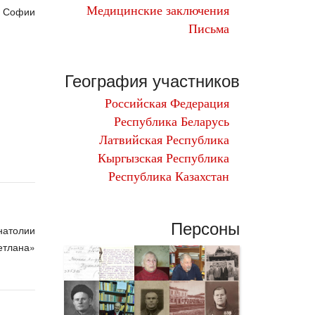
Медицинские заключения
и Софии
Письма
География участников
Российская Федерация
Республика Беларусь
Донецкая Народная Республика
Латвийская Республика
г. Ленинград
Витебская область
Кыргызская Республика
Новгородская область
Гомельская область
Республика Казахстан
Псковская область
г. Великие Луки
Республика Крым
Персоны
г. Симферополь
натолии
Приморский край
етлана»
Островский район
Гдовский район