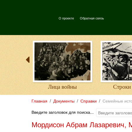
О проекте
Обратная связь
войны
Лица войны
Строки
Главная
Документы
Справки
Семейные исто
Введите заголовок для поиска...
Мордисон Абрам Лазаревич, 